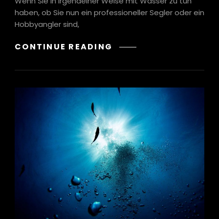
Wenn Sie in irgendeiner Weise mit Wasser zu tun
haben, ob Sie nun ein professioneller Segler oder ein
Hobbyangler sind,
TIPPS
CONTINUE READING
FÜR
DEN
EINSATZ
VON
WÄRMEBILDKAMERAS
BEIM
ANGELN