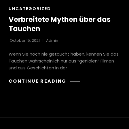
CAT
UNCATEGORIZED
LINKS
Verbreitete Mythen über das
Tauchen
October 15, 2021
Admin
Wenn Sie noch nie getaucht haben, kennen Sie das
Tauchen wahrscheinlich nur aus “genialen” Filmen
und aus Geschichten in der
VERBREITETE
CONTINUE READING
MYTHEN
ÜBER
DAS
TAUCHEN