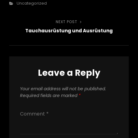
Categories
Uncategorized
Post
Next
NEXT POST
Post
Tauchausrüstung und Ausrüstung
navigation
Leave a Reply
Your email address will not be published.
Required fields are marked
*